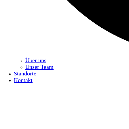
Über uns
Unser Team
Standorte
Kontakt
Open
Close
mobile
mobile
menu
menu
Ihr kompetenter Partne
Waldkirch - Dotternhau